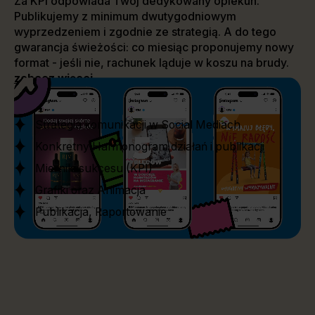
Za KPI odpowiada Twój dedykowany opiekun.
Publikujemy z minimum dwutygodniowym
wyprzedzeniem i zgodnie ze strategią. A do tego
gwarancja świeżości: co miesiąc proponujemy nowy
format - jeśli nie, rachunek ląduje w koszu na brudy.
zobacz więcej
Strategia komunikacji w Social Mediach
Konkretny Harmonogram działań i publikacji
Mierniki sukcesu (KPI)
Grafiki oraz Animacja
Publikacja, Raportowanie