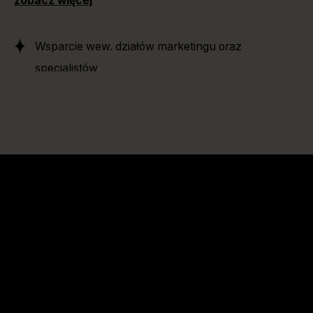
zobacz więcej
Wsparcie wew. działów marketingu oraz
specjalistów
Audyty Profili
Audyty działań reklamowych