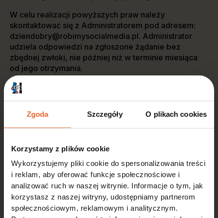
W celu realizacji powyższych praw należy
skontaktować się z Administratorem pod adresem:
dziendobry@robimysocialmedia.pl. Administrator
udziela odpowiedzi na zgłoszone żądanie bez
zbędnej zwłoki, nie później niż w terminie miesiąca
od jego otrzymania.
Użytkownikowi przysługuje również prawo wniesienia
skargi do organu nadzorczego – Prezesa Urzędu
Ochrony Danych Osobowych (ul. Stawki 2, 00-193
Zgoda
Szczegóły
O plikach cookies
Warszawa), w przypadku uznania, że przetwarzanie
danych narusza przepisy RODO.
Korzystamy z plików cookie
V. ODBIORCY DANYCH I TRANSFERY POZA EOG
Wykorzystujemy pliki cookie do spersonalizowania treści
i reklam, aby oferować funkcje społecznościowe i
1. Dane osobowe Użytkowników mogą być
analizować ruch w naszej witrynie. Informacje o tym, jak
przekazywane podmiotom przetwarzającym dane na
korzystasz z naszej witryny, udostępniamy partnerom
zlecenie Administratora (np. dostawcom usług IT,
społecznościowym, reklamowym i analitycznym.
firmom hostingowym, podmiotom obsługującym